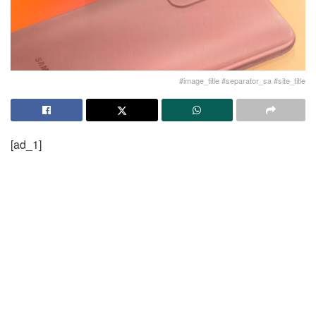
#image_title #separator_sa #site_title
[ad_1]