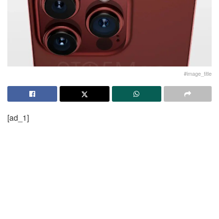
#image_title
[ad_1]