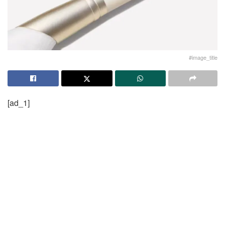
#image_title
[ad_1]