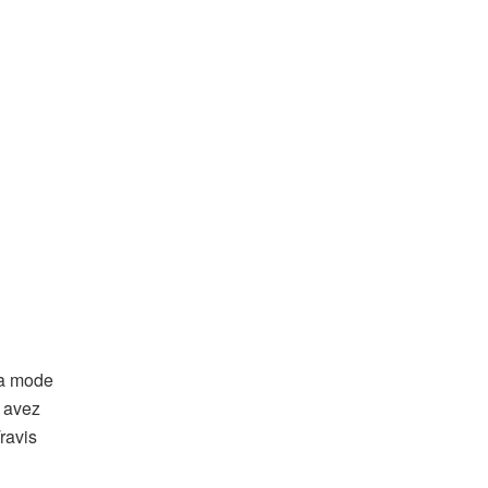
 la mode
s avez
ravis