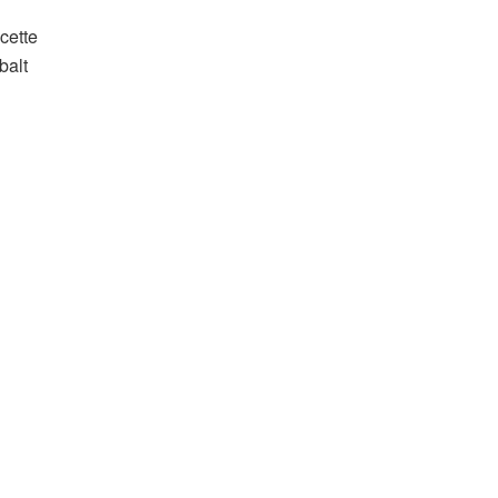
cette
balt