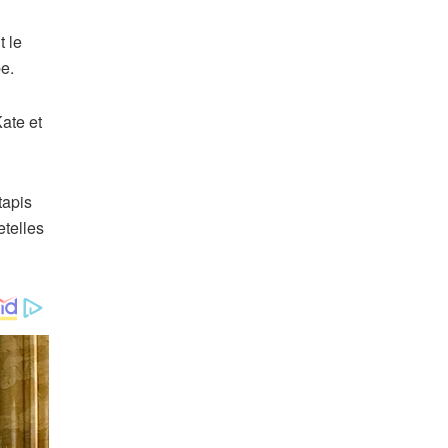
t le
be.
Kate et
tapis
etelles