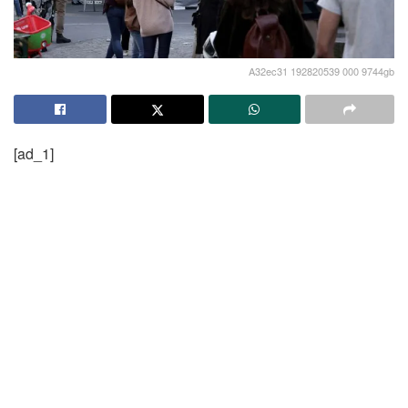
A32ec31 192820539 000 9744gb
[ad_1]