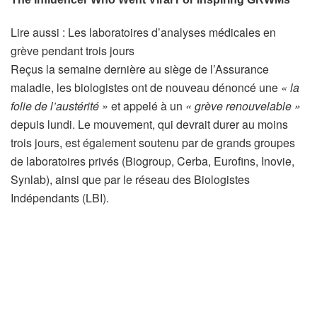
A
Lire aussi :
Les laboratoires d’analyses médicales en
r
grève pendant trois jours
t
Reçus la semaine dernière au siège de l’Assurance
i
maladie, les biologistes ont de nouveau dénoncé une
« la
c
folie de l’austérité »
et appelé à un
« grève renouvelable »
l
depuis lundi. Le mouvement, qui devrait durer au moins
e
trois jours, est également soutenu par de grands groupes
r
de laboratoires privés (Biogroup, Cerba, Eurofins, Inovie,
é
Synlab), ainsi que par le réseau des Biologistes
s
Indépendants (LBI).
e
r
v
é
à
n