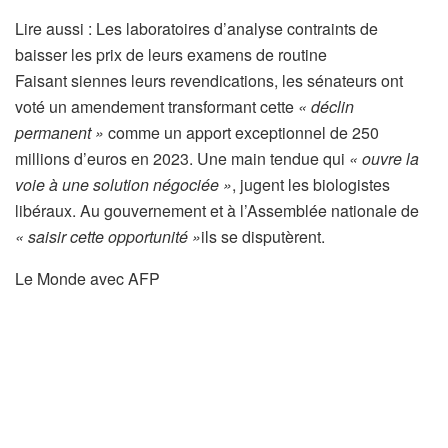
A
Lire aussi :
Les laboratoires d’analyse contraints de
r
baisser les prix de leurs examens de routine
t
Faisant siennes leurs revendications, les sénateurs ont
i
voté un amendement transformant cette
« déclin
c
permanent »
comme un apport exceptionnel de 250
l
millions d’euros en 2023. Une main tendue qui
« ouvre la
e
voie à une solution négociée »
, jugent les biologistes
r
libéraux. Au gouvernement et à l’Assemblée nationale de
é
« saisir cette opportunité »
ils se disputèrent.
s
Le Monde avec AFP
e
r
v
é
à
n
o