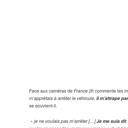
Face aux caméras de
France 2
il commente les i
m’apprêtais à arrêter le véhicule,
il m’attrape par
se souvient-il.
»
je ne voulais pas m’arrêter […]
Je me suis dit 