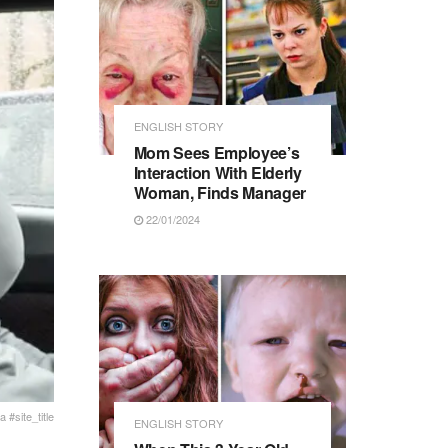
ENGLISH STORY
Mom Sees Employee’s
Interaction With Elderly
Woman, Finds Manager
22/01/2024
 #site_title
ENGLISH STORY