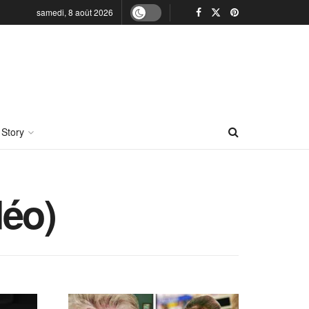
samedi, 8 août 2026
 Story
déo)