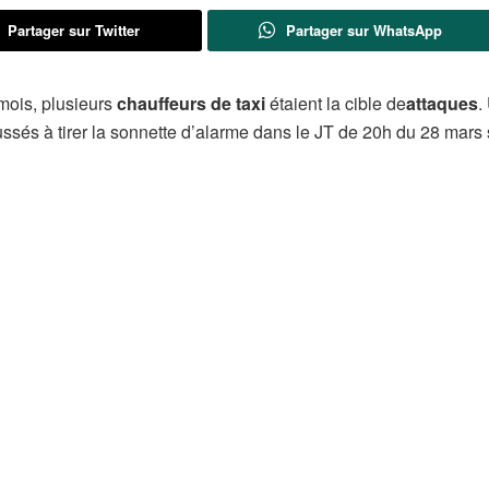
Partager sur Twitter
Partager sur WhatsApp
 mois, plusieurs
chauffeurs de taxi
étaient la cible de
attaques
.
oussés à tirer la sonnette d’alarme dans le JT de 20h du 28 mars 