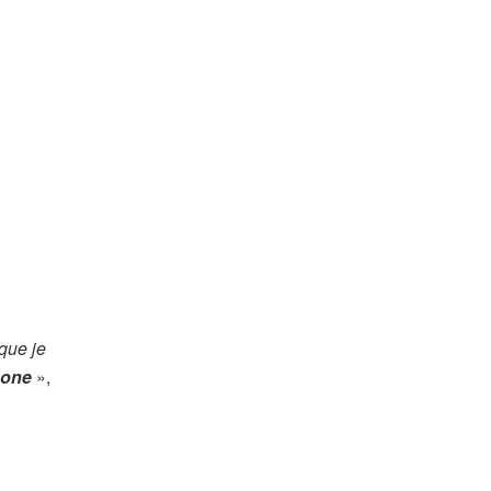
que je
phone
»,