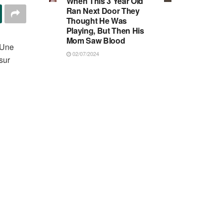
When This 3 Year Old
Ran Next Door They
Thought He Was
Playing, But Then His
Mom Saw Blood
 Une
02/07/2024
sur