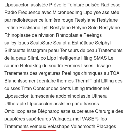
Liposuccion assistée Prévelle Teinture pulsée Radiesse
Radio Fréquence avec Microneedling Lipolyse assistée
par radiofréquence lumière rouge Restylane Restylane
Défine Restylane Lyft Restylane Refyne Soie Restylane
Rhinoplastie de révision Rhinoplastie Peelings
salicyliques SculpSure Sculptra Esthétique Selphyl
Silhouette Instagram peau Tenseurs de peau Traitements
de la peau SlimLipo Lipo intelligente lifting SMAS Le
sourire Relooking du sourire Formes lisses Lissage
Traitements des vergetures Peelings chimiques au TCA
Blanchissement dentaire thermes ThermiTight Lifting des
cuisses Titan Contour des dents Lifting traditionnel
Liposuccion tumescente abdominoplastie Ulthera
Ulthérapie Liposuccion assistée par ultrasons
Ombilicoplastie Blépharoplastie supérieure Chirurgie des
paupières supérieures Vainquez-moi VASER-lipo
Traitements veineux Vélashape Velasmooth Placages