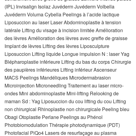
(IPL) Invisalign Isolaz Juvéderm Juvéderm Volbella
Juvéderm Voluma Cybella Peelings à l’acide lactique
Liposuccion au laser Laser Abdominoplastie à tension
latérale Lifting du visage à incision limitée Amélioration
des lèvres Amélioration des lèvres avec greffe de graisse
Implant de lèvres Lifting des lèvres Liposculpture
Liposuccion Lifting liquide Longue impulsion N : laser Yag
Blépharoplastie inférieure Lifting du bas du corps Chirurgie
des paupières inférieures Lifting inférieur Ascenseur
MACS Peelings Mandéliques Microdermabrasion
Microinjection Microneedling Traitement au laser micro-
ondes Mini abdominoplastie Mini-lifting Relooking de
maman Sd : Yag Liposuccion du cou lifting du cou Lifting
non chirurgical Rhinoplastie non chirurgicale Peeling bleu
Obagi Otoplastie Perlane Peelings au Phénol
Photobiomodulation Thérapie photodynamique (PDT)
Photofacial PiQo4 Lasers de resurfaçage au plasma