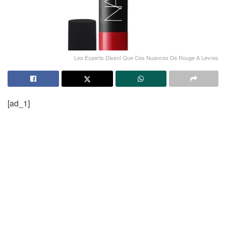
Les Experts Disent Que Ces Nuances De Rouge A Levres
[ad_1]