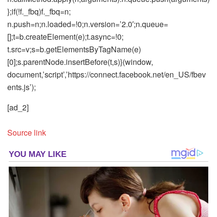
};if(!f._fbq)f._fbq=n;
n.push=n;n.loaded=!0;n.version=’2.0′;n.queue=
[];t=b.createElement(e);t.async=!0;
t.src=v;s=b.getElementsByTagName(e)
[0];s.parentNode.insertBefore(t,s)}(window,
document,’script’,’https://connect.facebook.net/en_US/fbev
ents.js’);
[ad_2]
Source link