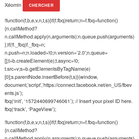
Xéomin
CHERCHER
!function(f,b,e,v,n,t,s){if(f.fbq)return;n=f.fbq=function()
{n.callMethod?
n.callMethod.apply(n,arguments):n.queue.push(arguments)
};if(!f._fbq)f._fbq=n;
n.push=n;n.loaded=!0;n.version=’2.0′;n.queue=
[];t=b.createElement(e);t.async=!0;
t.src=v;s=b.getElementsByTagName(e)
[0];s.parentNode.insertBefore(t,s)}(window,
document,’script’,’https://connect.facebook.net/en_US/fbev
ents.js’);
fbq(‘init’, ‘1572440699746061’); // Insert your pixel ID here.
fbq(‘track’, ‘PageView’);
!function(f,b,e,v,n,t,s){if(f.fbq)return;n=f.fbq=function()
{n.callMethod?
n.callMethod.apply(n,arguments):n.queue.push(arguments)