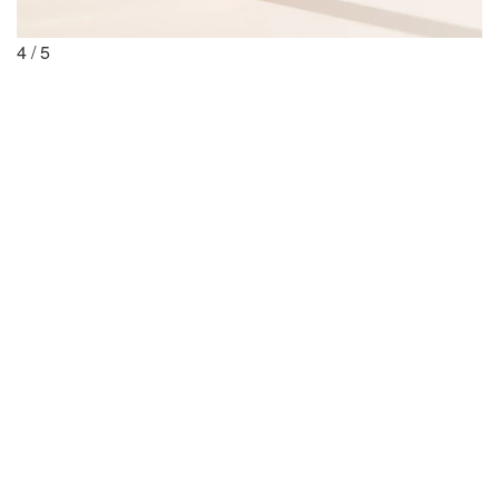
4
/
5