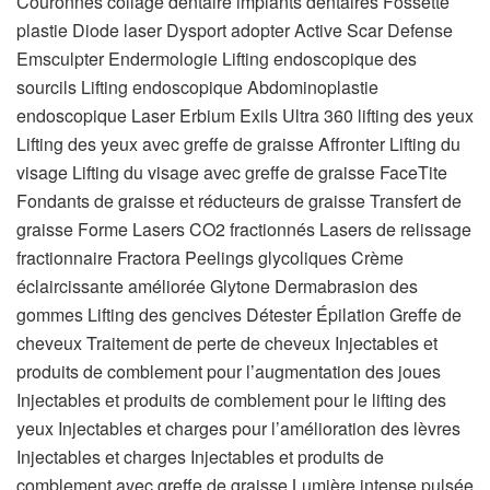
Couronnes collage dentaire implants dentaires Fossette
plastie Diode laser Dysport adopter Active Scar Defense
Emsculpter Endermologie Lifting endoscopique des
sourcils Lifting endoscopique Abdominoplastie
endoscopique Laser Erbium Exils Ultra 360 lifting des yeux
Lifting des yeux avec greffe de graisse Affronter Lifting du
visage Lifting du visage avec greffe de graisse FaceTite
Fondants de graisse et réducteurs de graisse Transfert de
graisse Forme Lasers CO2 fractionnés Lasers de relissage
fractionnaire Fractora Peelings glycoliques Crème
éclaircissante améliorée Glytone Dermabrasion des
gommes Lifting des gencives Détester Épilation Greffe de
cheveux Traitement de perte de cheveux Injectables et
produits de comblement pour l’augmentation des joues
Injectables et produits de comblement pour le lifting des
yeux Injectables et charges pour l’amélioration des lèvres
Injectables et charges Injectables et produits de
comblement avec greffe de graisse Lumière intense pulsée