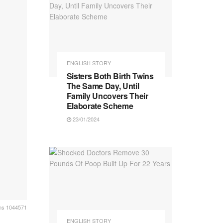
ENGLISH STORY
Sisters Both Birth Twins
The Same Day, Until
Family Uncovers Their
Elaborate Scheme
23/01/2024
ns 1044571
ENGLISH STORY