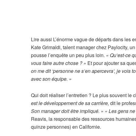
A
Lire aussi
L’énorme vague de départs dans les en
r
Kate Grimaldi, talent manager chez Paylocity, un 
t
pousse l’enquête un peu plus loin.
« Qu’est-ce q
i
vous faire autre chose ? »
Et pour ajouter sa ques
c
on me dit ‘personne ne s’en apercevra’, je vois to
l
avec son équipe. »
e
r
Qui doit réaliser l’entretien ? Le plus souvent le 
é
est le développement de sa carrière,
dit le profe
s
Son manager doit être impliqué. »
« Les gens ne q
e
Reavis, la responsable des ressources humaines 
r
quinze personnes) en Californie.
v