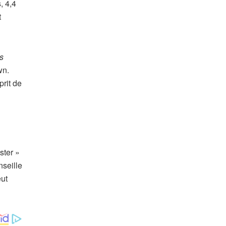
, 4,4
t
s
wn.
rit de
ester »
nseille
eut