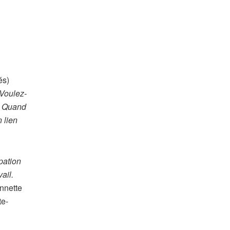
és)
 Voulez-
 Quand
n lien
pation
ail.
nnette
te-