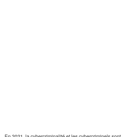
En 2021, la cybercriminalité et les cybercriminels sont