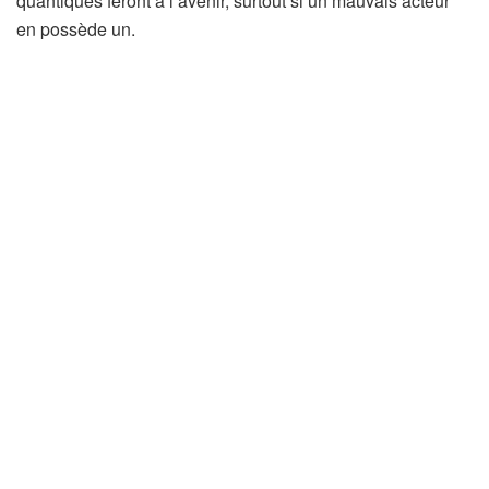
quantiques feront à l’avenir, surtout si un mauvais acteur
en possède un.