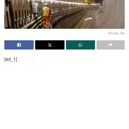
#image_title
[ad_1]