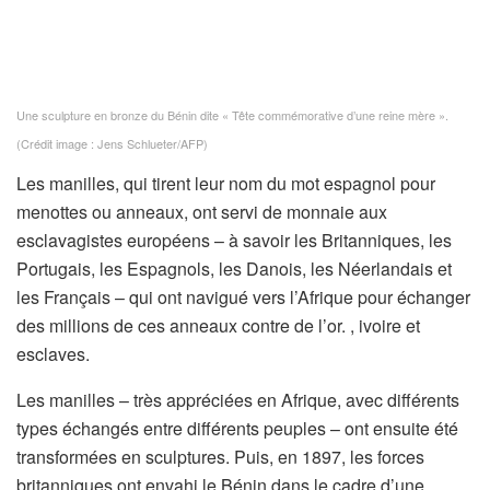
Une sculpture en bronze du Bénin dite « Tête commémorative d’une reine mère ».
(Crédit image : Jens Schlueter/AFP)
Les manilles, qui tirent leur nom du mot espagnol pour
menottes ou anneaux, ont servi de monnaie aux
esclavagistes européens – à savoir les Britanniques, les
Portugais, les Espagnols, les Danois, les Néerlandais et
les Français – qui ont navigué vers l’Afrique pour échanger
des millions de ces anneaux contre de l’or. , ivoire et
esclaves.
Les manilles – très appréciées en Afrique, avec différents
types échangés entre différents peuples – ont ensuite été
transformées en sculptures. Puis, en 1897, les forces
britanniques ont envahi le Bénin dans le cadre d’une