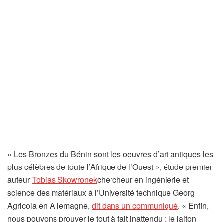
« Les Bronzes du Bénin sont les oeuvres d’art antiques les
plus célèbres de toute l’Afrique de l’Ouest », étude premier
(
auteur
Tobias Skowronek
chercheur en ingénierie et
s
science des matériaux à l’Université technique Georg
’
(
Agricola en Allemagne,
dit dans un communiqué
. « Enfin,
o
s
nous pouvons prouver le tout à fait inattendu : le laiton