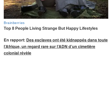
g
l
e
t
)
En rapport:
Des esclaves ont été kidnappés dans toute
l’Afrique, un regard rare sur l’ADN d’un cimetière
colonial révèle