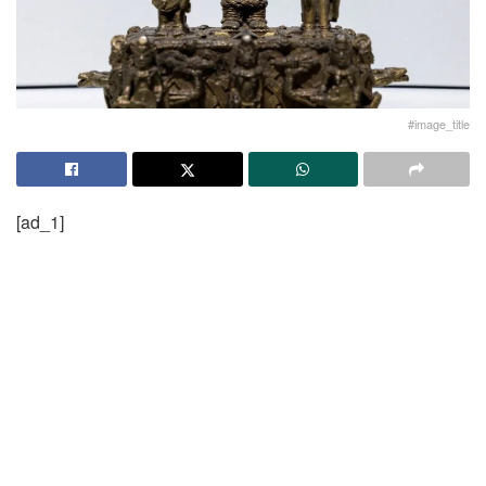
#image_title
[ad_1]