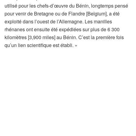
u
’
utilisé pour les chefs-d’œuvre du Bénin, longtemps pensé
v
o
pour venir de Bretagne ou de Flandre [Belgium], a été
r
u
exploité dans l’ouest de l’Allemagne. Les manilles
e
v
rhénanes ont ensuite été expédiées sur plus de 6 300
d
r
kilomètres [3,900 miles] au Bénin. C’est la première fois
a
e
qu’un lien scientifique est établi. »
n
d
s
a
u
n
n
s
n
u
o
n
u
n
v
o
e
u
l
v
o
e