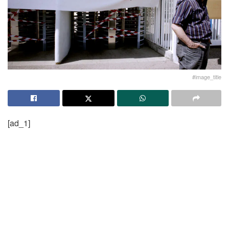
#image_title
[ad_1]