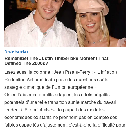
A
Lisez aussi la colonne :
Jean Pisani-Ferry : « L’Inflation
r
Reduction Act américain pose des questions sur la
t
stratégie climatique de l’Union européenne »
i
Or, en l’absence d’outils adaptés, les effets négatifs
c
potentiels d’une telle transition sur le marché du travail
l
tendent à être minimisés : la plupart des modèles
e
économiques existants ne prennent pas en compte ses
r
faibles capacités d’ajustement, c’est-à-dire la difficulté pour