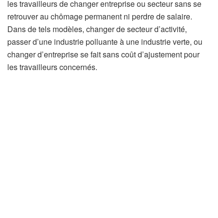
é
les travailleurs de changer entreprise ou secteur sans se
s
retrouver au chômage permanent ni perdre de salaire.
e
Dans de tels modèles, changer de secteur d’activité,
r
passer d’une industrie polluante à une industrie verte, ou
v
changer d’entreprise se fait sans coût d’ajustement pour
é
les travailleurs concernés.
à
n
o
s
a
b
o
n
n
é
s