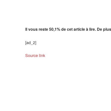
é
s
Il vous reste 50,1% de cet article à lire. De 
[ad_2]
Source link