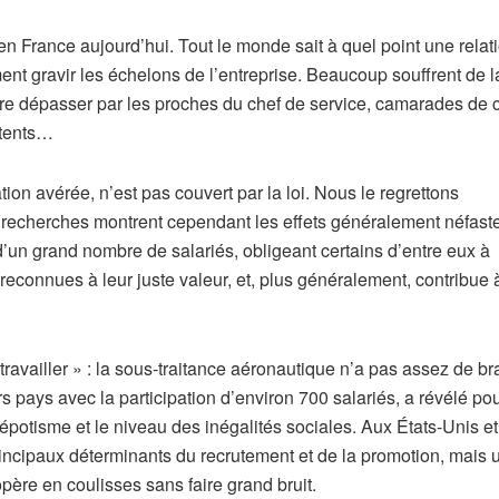
en France aujourd’hui. Tout le monde sait à quel point une relat
ent gravir les échelons de l’entreprise. Beaucoup souffrent de l
faire dépasser par les proches du chef de service, camarades de 
étents…
tion avérée, n’est pas couvert par la loi. Nous le regrettons
recherches montrent cependant les effets généralement néfast
 d’un grand nombre de salariés, obligeant certains d’entre eux à
reconnues à leur juste valeur, et, plus généralement, contribue 
ravailler » : la sous-traitance aéronautique n’a pas assez de br
pays avec la participation d’environ 700 salariés, a révélé pou
 népotisme et le niveau des inégalités sociales. Aux États-Unis e
incipaux déterminants du recrutement et de la promotion, mais 
ère en coulisses sans faire grand bruit.