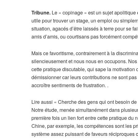
Tribune.
Le « copinage » est un sujet apolitique 
utile pour trouver un stage, un emploi ou simplem
situation, agacés d’être laissés à terre pour se 
amis d’amis, ou courtisans pas forcément comp
Mais ce favoritisme, contrairement à la discrimina
silencieusement et nous nous en occupons. Nos 
cette pratique discutable, qui sape la motivation
démissionner car leurs contributions ne sont pas 
accroître sentiments de frustration. .
A
Lire aussi
« Cherche des gens qui ont besoin de t
r
Notre étude, menée simultanément dans plusieurs 
t
première fois un lien fort entre cette pratique du
i
Chine, par exemple, les compétences sont les pr
c
système assez puissant de faveurs réciproques op