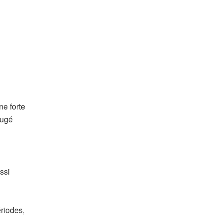
u
ne forte
jugé
ssi
ériodes,