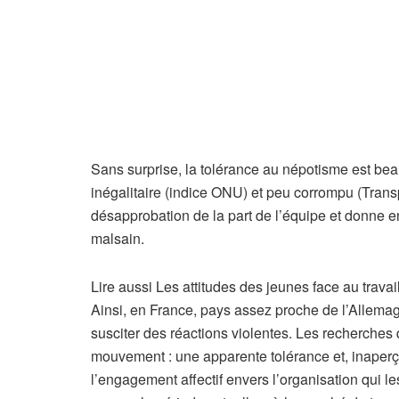
Sans surprise, la tolérance au népotisme est be
inégalitaire (indice ONU) et peu corrompu (Trans
désapprobation de la part de l’équipe et donne en
malsain.
A
Lire aussi
Les attitudes des jeunes face au travail
r
Ainsi, en France, pays assez proche de l’Allemagn
t
susciter des réactions violentes. Les recherche
i
mouvement : une apparente tolérance et, inaper
c
l’engagement affectif envers l’organisation qui l