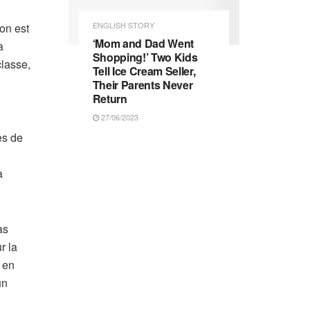
ENGLISH STORY
ion est
‘Mom and Dad Went
a
Shopping!’ Two Kids
classe,
Tell Ice Cream Seller,
Their Parents Never
Return
27/06/2023
es de
à
as
r la
t en
un