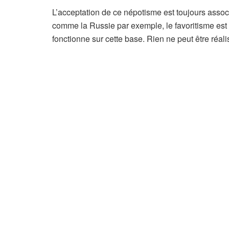
n
L’acceptation de ce népotisme est toujours asso
é
comme la Russie par exemple, le favoritisme est 
s
fonctionne sur cette base. Rien ne peut être réali