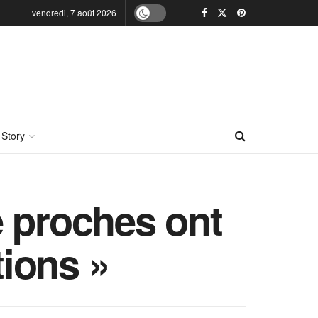
vendredi, 7 août 2026
 Story
e proches ont
tions »