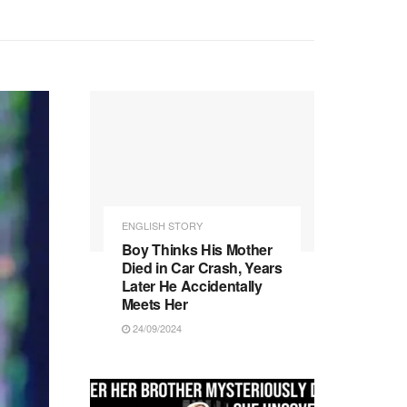
ENGLISH STORY
Boy Thinks His Mother
Died in Car Crash, Years
Later He Accidentally
Meets Her
24/09/2024