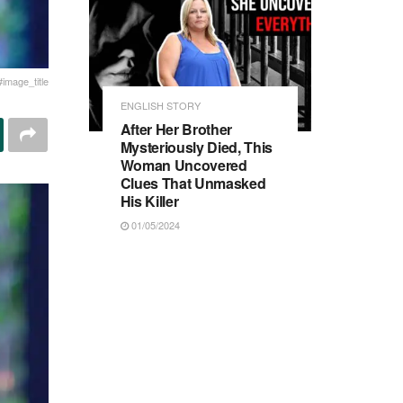
#image_title
ENGLISH STORY
After Her Brother
Mysteriously Died, This
Woman Uncovered
Clues That Unmasked
His Killer
01/05/2024