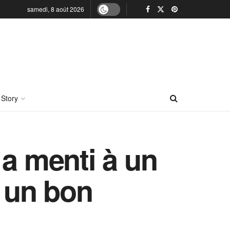
samedi, 8 août 2026
 Story
e a menti à un
é un bon