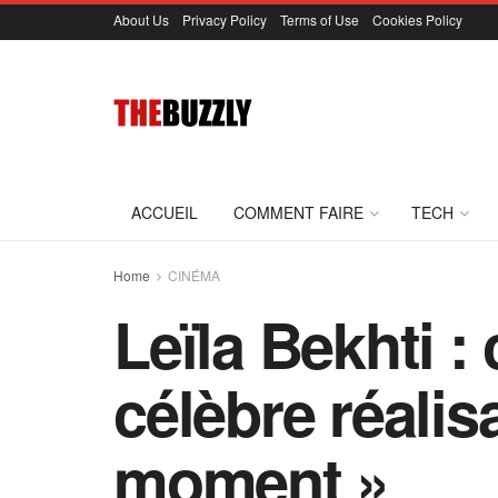
About Us
Privacy Policy
Terms of Use
Cookies Policy
ACCUEIL
COMMENT FAIRE
TECH
Home
CINÉMA
Leïla Bekhti : 
célèbre réalis
moment »