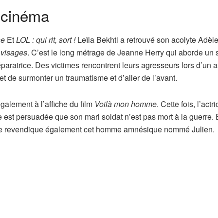
u cinéma
he
Et
LOL : qui rit, sort !
Leïla Bekhti a retrouvé son acolyte Adèl
s visages
. C’est le long métrage de Jeanne Herry qui aborde un 
 réparatrice. Des victimes rencontrent leurs agresseurs lors d’un a
et de surmonter un traumatisme et d’aller de l’avant.
alement à l’affiche du film
Voilà mon homme
. Cette fois, l’actri
 est persuadée que son mari soldat n’est pas mort à la guerre. 
mme revendique également cet homme amnésique nommé Julien.