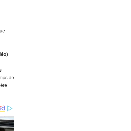
que
déo)
e
emps de
ière