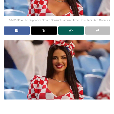
1673102848 Le Supporter Croate Sensuel Samuse Avec Des Stars Bien Connues