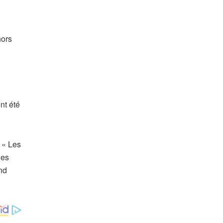
hors
nt été
 « Les
les
nd