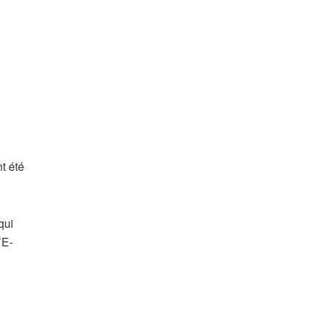
t été
qui
’E-