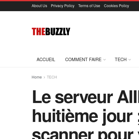
About Us
Privacy Policy
Terms of Use
Cookies Policy
ACCUEIL
COMMENT FAIRE
TECH
Home
TECH
Le serveur AII
huitième jour
scanner pour v