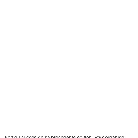
Fort du succès de sa précédente édition,
Paix
organise