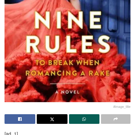
#image_title
[ad_1]