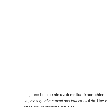
Le jeune homme
nie avoir maltraité son chien
e
vu, c’est qu’elle n’avait pas tout ça ! »
il dit. Une 
fractures, contusions et plaies.