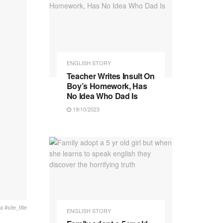
ENGLISH STORY
Teacher Writes Insult On
Boy’s Homework, Has
No Idea Who Dad Is
19/10/2023
 #site_title
ENGLISH STORY