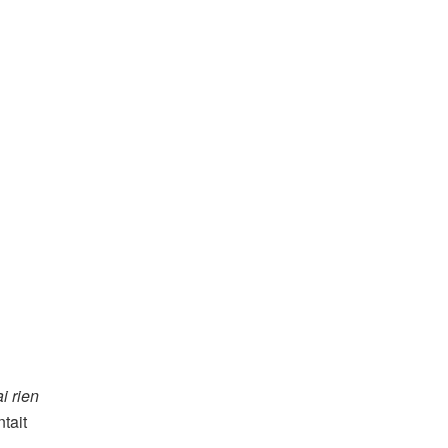
i rien
ntait