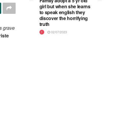
Family adopt a 5 yr old
girl but when she learns
to speak english they
discover the horrifying
truth
s grave
02/07/2023
riste