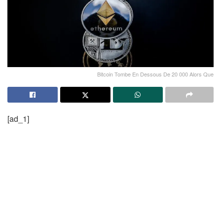
Bitcoin Tombe En Dessous De 20 000 Alors Que
[ad_1]