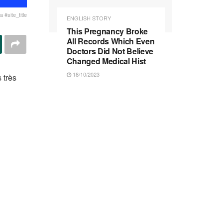
 #site_title
ENGLISH STORY
This Pregnancy Broke
All Records Which Even
Doctors Did Not Believe
Changed Medical Hist
18/10/2023
 très