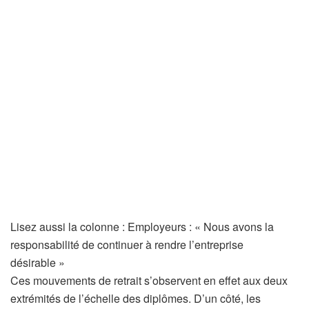
A
Lisez aussi la colonne :
Employeurs : « Nous avons la
r
responsabilité de continuer à rendre l’entreprise
t
désirable »
i
Ces mouvements de retrait s’observent en effet aux deux
c
extrémités de l’échelle des diplômes. D’un côté, les