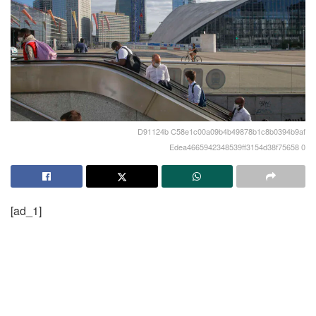
D91124b C58e1c00a09b4b49878b1c8b0394b9af
Edea4665942348539ff3154d38f75658 0
[ad_1]