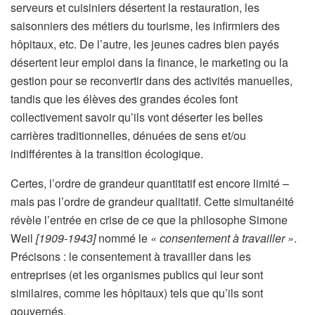
l
serveurs et cuisiniers désertent la restauration, les
e
saisonniers des métiers du tourisme, les infirmiers des
r
hôpitaux, etc. De l’autre, les jeunes cadres bien payés
é
désertent leur emploi dans la finance, le marketing ou la
s
gestion pour se reconvertir dans des activités manuelles,
e
tandis que les élèves des grandes écoles font
r
collectivement savoir qu’ils vont déserter les belles
v
carrières traditionnelles, dénuées de sens et/ou
é
indifférentes à la transition écologique.
à
Certes, l’ordre de grandeur quantitatif est encore limité –
n
mais pas l’ordre de grandeur qualitatif. Cette simultanéité
o
révèle l’entrée en crise de ce que la philosophe Simone
s
Weil
[1909-1943]
nommé le
« consentement à travailler »
.
a
Précisons : le consentement à travailler dans les
b
entreprises (et les organismes publics qui leur sont
o
similaires, comme les hôpitaux) tels que
qu’ils sont
n
gouvernés.