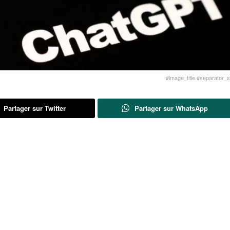
#image_title #separator_sa
Partager sur Twitter
Partager sur WhatsApp