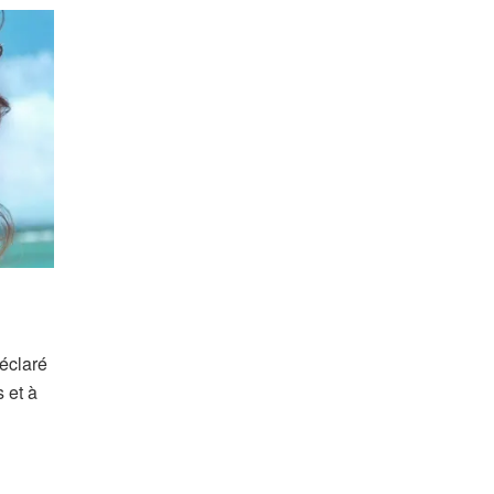
déclaré
 et à