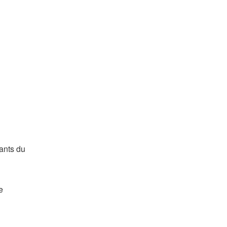
ants du
e