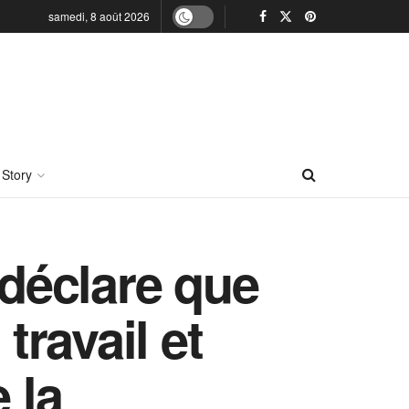
samedi, 8 août 2026
 Story
déclare que
travail et
 la