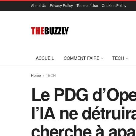
About Us
Privacy Policy
Terms of Use
Cookies Policy
ACCUEIL
COMMENT FAIRE
TECH
Home
TECH
Le PDG d’Ope
l’IA ne détrui
cherche à apai