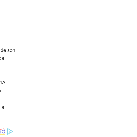
e de son
 de
’IA
n.
m’a