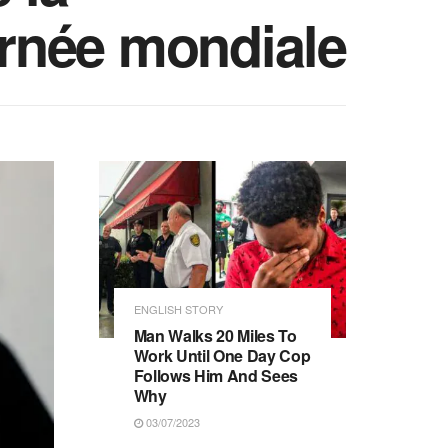
urnée mondiale
ENGLISH STORY
Man Walks 20 Miles To
Work Until One Day Cop
Follows Him And Sees
Why
03/07/2023