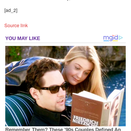
[ad_2]
Source link