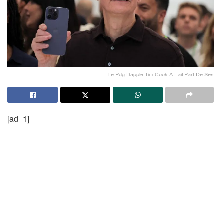
Le Pdg Dapple Tim Cook A Fait Part De Ses
[ad_1]