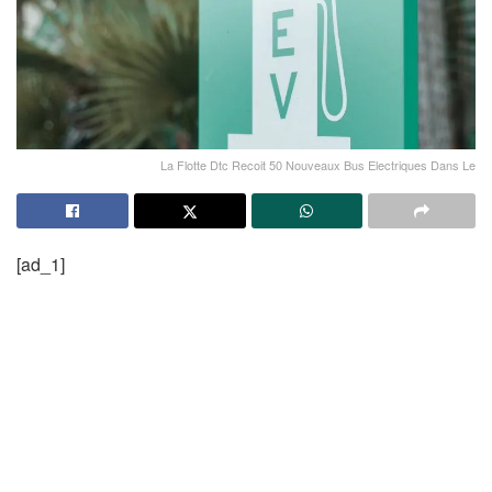
La Flotte Dtc Recoit 50 Nouveaux Bus Electriques Dans Le
[ad_1]