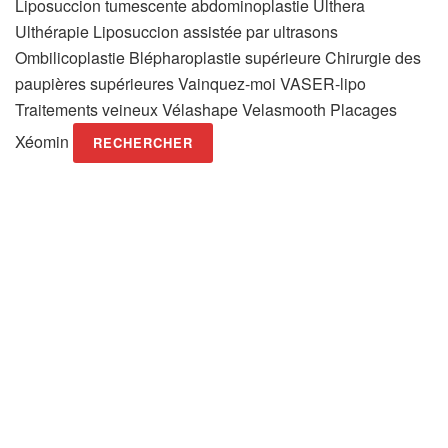
Liposuccion tumescente abdominoplastie Ulthera
Ulthérapie Liposuccion assistée par ultrasons
Ombilicoplastie Blépharoplastie supérieure Chirurgie des
paupières supérieures Vainquez-moi VASER-lipo
Traitements veineux Vélashape Velasmooth Placages
Xéomin
RECHERCHER