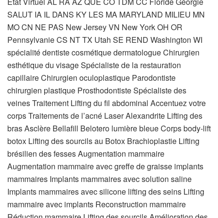
État Virtuel AL RA AZ QUE CO TDM CC Floride Géorgie
SALUT IA IL DANS KY LES MA MARYLAND MILIEU MN
MO CN NE PAS New Jersey VN New York OH OR
Pennsylvanie CS NT TX Utah SE REND Washington WI
spécialité dentiste cosmétique dermatologue Chirurgien
esthétique du visage Spécialiste de la restauration
capillaire Chirurgien oculoplastique Parodontiste
chirurgien plastique Prosthodontiste Spécialiste des
veines
Traitement Lifting du fil abdominal Accentuez votre
corps Traitements de l’acné Laser Alexandrite Lifting des
bras Asclère Bellafill Belotero lumière bleue Corps body-lift
botox Lifting des sourcils au Botox Brachioplastie Lifting
brésilien des fesses Augmentation mammaire
Augmentation mammaire avec greffe de graisse implants
mammaires Implants mammaires avec solution saline
Implants mammaires avec silicone lifting des seins Lifting
mammaire avec implants Reconstruction mammaire
Réduction mammaire Lifting des sourcils Amélioration des