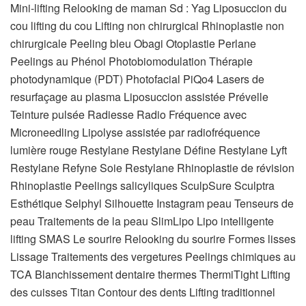
Mini-lifting Relooking de maman Sd : Yag Liposuccion du
cou lifting du cou Lifting non chirurgical Rhinoplastie non
chirurgicale Peeling bleu Obagi Otoplastie Perlane
Peelings au Phénol Photobiomodulation Thérapie
photodynamique (PDT) Photofacial PiQo4 Lasers de
resurfaçage au plasma Liposuccion assistée Prévelle
Teinture pulsée Radiesse Radio Fréquence avec
Microneedling Lipolyse assistée par radiofréquence
lumière rouge Restylane Restylane Défine Restylane Lyft
Restylane Refyne Soie Restylane Rhinoplastie de révision
Rhinoplastie Peelings salicyliques SculpSure Sculptra
Esthétique Selphyl Silhouette Instagram peau Tenseurs de
peau Traitements de la peau SlimLipo Lipo intelligente
lifting SMAS Le sourire Relooking du sourire Formes lisses
Lissage Traitements des vergetures Peelings chimiques au
TCA Blanchissement dentaire thermes ThermiTight Lifting
des cuisses Titan Contour des dents Lifting traditionnel