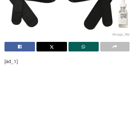
#image_title
[ad_1]