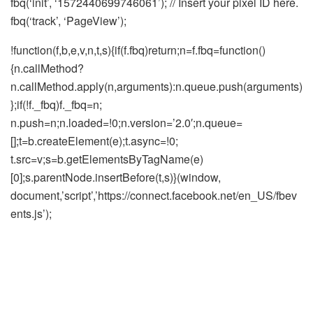
fbq(‘init’, ‘1572440699746061’); // Insert your pixel ID here.
fbq(‘track’, ‘PageView’);
!function(f,b,e,v,n,t,s){if(f.fbq)return;n=f.fbq=function()
{n.callMethod?
n.callMethod.apply(n,arguments):n.queue.push(arguments)
};if(!f._fbq)f._fbq=n;
n.push=n;n.loaded=!0;n.version=’2.0′;n.queue=
[];t=b.createElement(e);t.async=!0;
t.src=v;s=b.getElementsByTagName(e)
[0];s.parentNode.insertBefore(t,s)}(window,
document,’script’,’https://connect.facebook.net/en_US/fbev
ents.js’);