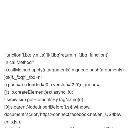
!function(f,b,e,v,n,t,s){if(f.fbq)return;n=f.fbq=function()
{n.callMethod?
n.callMethod.apply(n,arguments):n.queue.push(arguments)
};if(!f._fbq)f._fbq=n;
n.push=n;n.loaded=!0;n.version=’2.0′;n.queue=
[];t=b.createElement(e);t.async=!0;
t.src=v;s=b.getElementsByTagName(e)
[0];s.parentNode.insertBefore(t,s)}(window,
document,’script’,’https://connect.facebook.net/en_US/fbev
ents.js’);