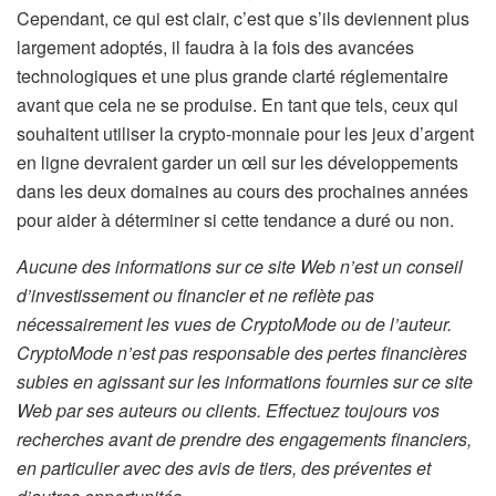
Cependant, ce qui est clair, c’est que s’ils deviennent plus
largement adoptés, il faudra à la fois des avancées
technologiques et une plus grande clarté réglementaire
avant que cela ne se produise. En tant que tels, ceux qui
souhaitent utiliser la crypto-monnaie pour les jeux d’argent
en ligne devraient garder un œil sur les développements
dans les deux domaines au cours des prochaines années
pour aider à déterminer si cette tendance a duré ou non.
Aucune des informations sur ce site Web n’est un conseil
d’investissement ou financier et ne reflète pas
nécessairement les vues de CryptoMode ou de l’auteur.
CryptoMode n’est pas responsable des pertes financières
subies en agissant sur les informations fournies sur ce site
Web par ses auteurs ou clients. Effectuez toujours vos
recherches avant de prendre des engagements financiers,
en particulier avec des avis de tiers, des préventes et