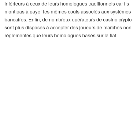
inférieurs à ceux de leurs homologues traditionnels car ils
n’ont pas à payer les mêmes coûts associés aux systèmes
bancaires. Enfin, de nombreux opérateurs de casino crypto
sont plus disposés à accepter des joueurs de marchés non
réglementés que leurs homologues basés sur la fiat.