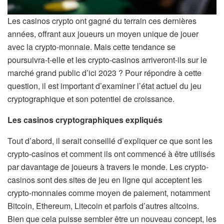
Les casinos crypto ont gagné du terrain ces dernières
années, offrant aux joueurs un moyen unique de jouer
avec la crypto-monnaie. Mais cette tendance se
poursuivra-t-elle et les crypto-casinos arriveront-ils sur le
marché grand public d’ici 2023 ? Pour répondre à cette
question, il est important d’examiner l’état actuel du jeu
cryptographique et son potentiel de croissance.
Les casinos cryptographiques expliqués
Tout d’abord, il serait conseillé d’expliquer ce que sont les
crypto-casinos et comment ils ont commencé à être utilisés
par davantage de joueurs à travers le monde. Les crypto-
casinos sont des sites de jeu en ligne qui acceptent les
crypto-monnaies comme moyen de paiement, notamment
Bitcoin, Ethereum, Litecoin et parfois d’autres altcoins.
Bien que cela puisse sembler être un nouveau concept, les