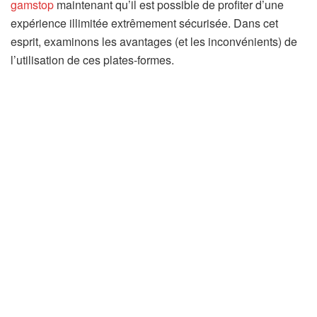
gamstop
maintenant qu’il est possible de profiter d’une
expérience illimitée extrêmement sécurisée. Dans cet
esprit, examinons les avantages (et les inconvénients) de
l’utilisation de ces plates-formes.