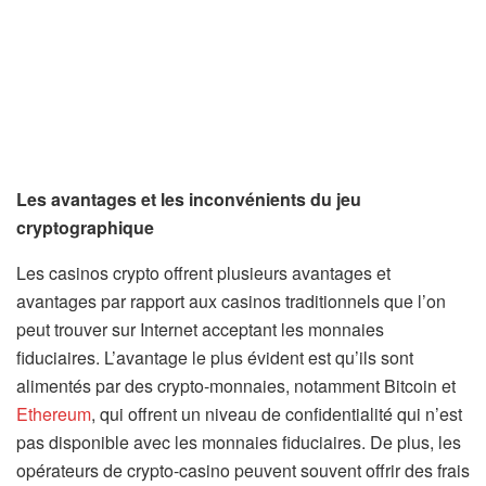
Les avantages et les inconvénients du jeu
cryptographique
Les casinos crypto offrent plusieurs avantages et
avantages par rapport aux casinos traditionnels que l’on
peut trouver sur Internet acceptant les monnaies
fiduciaires. L’avantage le plus évident est qu’ils sont
alimentés par des crypto-monnaies, notamment Bitcoin et
Ethereum
, qui offrent un niveau de confidentialité qui n’est
pas disponible avec les monnaies fiduciaires. De plus, les
opérateurs de crypto-casino peuvent souvent offrir des frais