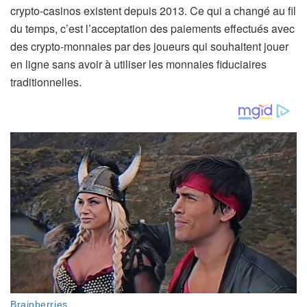
crypto-casinos existent depuis 2013. Ce qui a changé au fil
du temps, c’est l’acceptation des paiements effectués avec
des crypto-monnaies par des joueurs qui souhaitent jouer
en ligne sans avoir à utiliser les monnaies fiduciaires
traditionnelles.