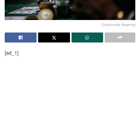
Cryptomode Wagering
[ad_1]