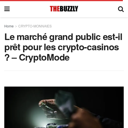
Home
CRYPTO-MONNAIES
Le marché grand public est-il
prêt pour les crypto-casinos
? – CryptoMode