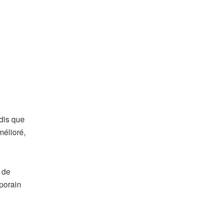
dis que
mélioré,
 de
mporain