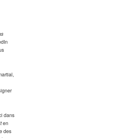
as
edIn
us
artial,
signer
ci dans
t
en
de des