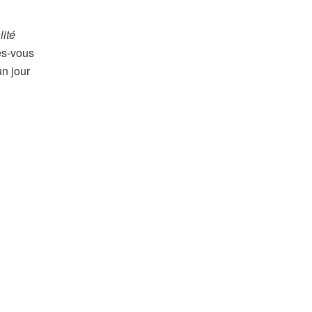
lité
es-vous
n jour