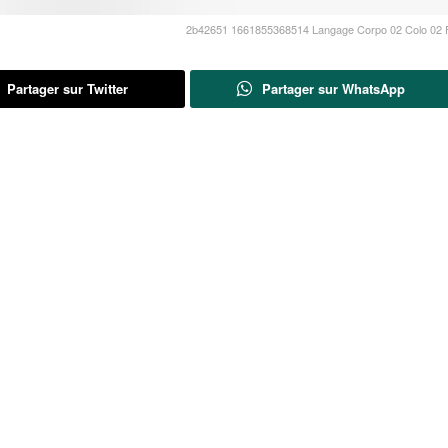
2b42651 1661855368514 Langage Corpo 02 Colo 02 
Partager sur Twitter
Partager sur WhatsApp