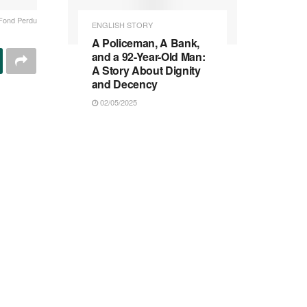
Fond Perdu
ENGLISH STORY
A Policeman, A Bank,
and a 92-Year-Old Man:
A Story About Dignity
and Decency
02/05/2025