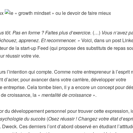
 tôt. Pas en forme ? Faites plus d’exercice.
(…)
Vous n’avez p
 échouez, apprenez. Et recommencer. »
Voici, dans un post Link
teur de la start-up Feed (qui propose des substituts de repas so
 réussir votre vie.
urs l’intention qui compte. Comme notre entrepreneur à l’esprit m
t d’acier, pour avancer dans votre carrière, développer votre
otre entreprise. Cela tombe bien, il y a encore un concept pour dé
é, de croissance, la
« mentalité de croissance »
.
d’or du développement personnel pour trouver cette expression, i
 psychologie du succès
(
Osez réussir ! Changez votre état d’espri
 Dweck. Ces derniers l’ont d’abord observé en étudiant l’attitu