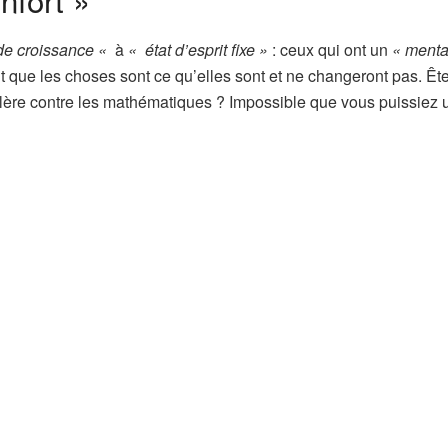
de croissance «
à
«
état d’esprit fixe »
: ceux qui ont un
« menta
t que les choses sont ce qu’elles sont et ne changeront pas. Êt
olère contre les mathématiques ?
Impossible que vous puissiez u