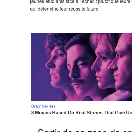
jeunes étudiants face à l’échec : plutôt que leurs
qui détermine leur réussite future.
« Sortir de sa zone de co