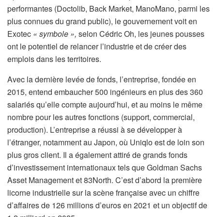
é
performantes (Doctolib, Back Market, ManoMano, parmi les
s
plus connues du grand public), le gouvernement voit en
e
Exotec
« symbole »,
selon Cédric Oh, les jeunes pousses
r
ont le potentiel de relancer l’industrie et de créer des
v
emplois dans les territoires.
é
Avec la dernière levée de fonds, l’entreprise, fondée en
à
2015, entend embaucher 500 ingénieurs en plus des 360
n
salariés qu’elle compte aujourd’hui, et au moins le même
o
nombre pour les autres fonctions (support, commercial,
s
production). L’entreprise a réussi à se développer à
a
l’étranger, notamment au Japon, où Uniqlo est de loin son
b
plus gros client. Il a également attiré de grands fonds
o
d’investissement internationaux tels que Goldman Sachs
n
Asset Management et 83North. C’est d’abord la première
n
licorne industrielle sur la scène française avec un chiffre
é
d’affaires de 126 millions d’euros en 2021 et un objectif de
s