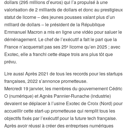
dollars (295 millions d’euros) qui l’a propulsé à une
valorisation de 2 milliards de dollars et donc au prestigieux
statut de licorne – des jeunes pousses valant plus d’un
milliard de dollars – le président de la République
Emmanuel Macron a mis en ligne une vidéo pour saluer le
déménagement. Le chef de l’exécutif a fait le pari que la
France n’acquerrait pas ses 25
licorne qu’en 2025 ; avec
e
Exotec, elle a franchi cette étape trois ans plus tôt que
prévu.
A
Lire aussi
Après 2021 de tous les records pour les startups
r
françaises, 2022 s’annonce prometteuse.
t
Mercredi 19 janvier, les membres du gouvernement Cédric
i
O (numérique) et Agnès Pannier-Runache (industrie)
c
devaient se déplacer à l’usine Exotec de Croix (Nord) pour
l
accueillir cette start-up prometteuse qui remplit tous les
e
objectifs fixés par l’exécutif pour la future tech française.
r
Après avoir réussi à créer des entreprises numériques