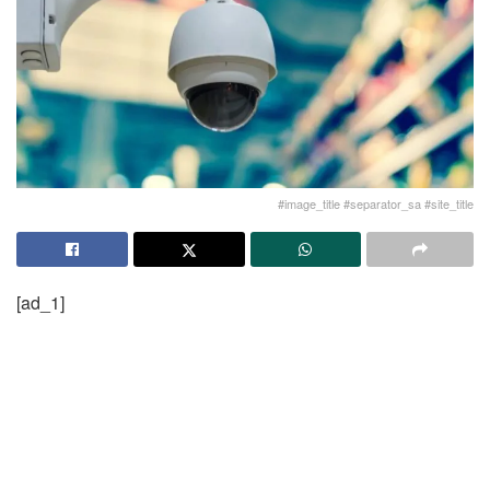
#image_title #separator_sa #site_title
[ad_1]