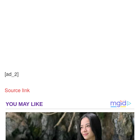
[ad_2]
Source link