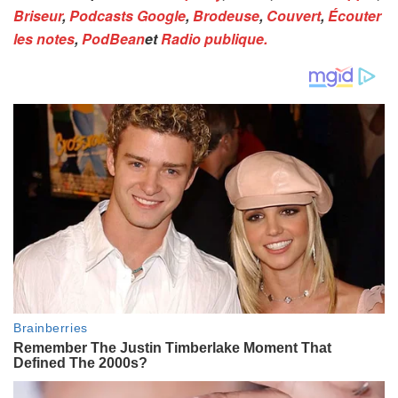
Briseur
,
Podcasts Google
,
Brodeuse
,
Couvert
,
Écouter
les notes
,
PodBean
et
Radio publique.