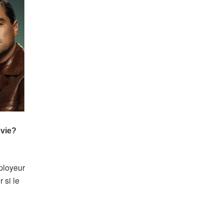
mployeur
 si le