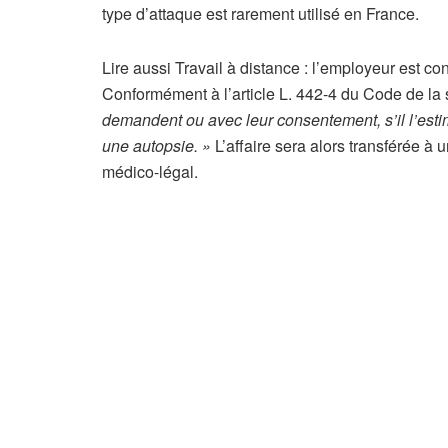
type d’attaque est rarement utilisé en France.
A
Lire aussi
Travail à distance : l’employeur est co
r
Conformément à l’article L. 442-4 du Code de la 
t
demandent ou avec leur consentement, s’il l’estim
i
une autopsie. »
L’affaire sera alors transférée à 
c
médico-légal.
l
e
r
é
s
e
r
v
é
à