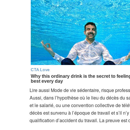
A
Lire aussi
Mode de vie sédentaire, risque profess
r
Aussi, dans l’hypothèse où le lieu du décès du sal
t
et le salarié, ou une convention collective de télé
i
décès est survenu à l’époque de travail et s’il n’y
c
qualification d’accident du travail. La preuve est dif
l