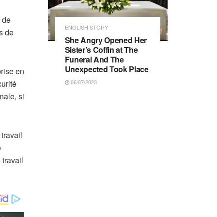
n de
ENGLISH STORY
es de
She Angry Opened Her
Sister’s Coffin at The
Funeral And The
Unexpected Took Place
prise en
06/07/2023
urité
nale, si
travail
e
 travail