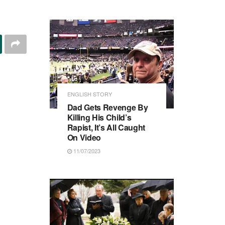
ENGLISH STORY
Dad Gets Revenge By
Killing His Child’s
Rapist, It’s All Caught
On Video
11/07/2023