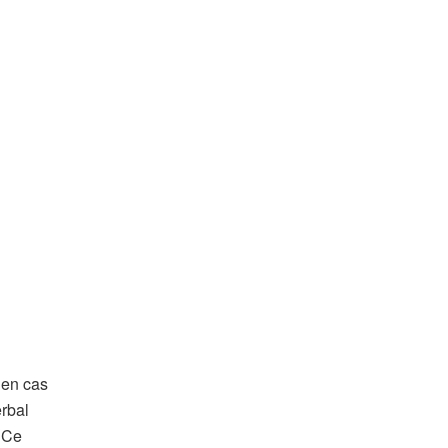
 en cas
erbal
. Ce