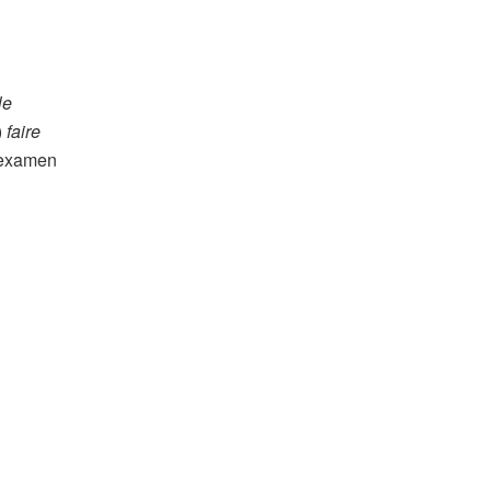
le
)
faire
n examen