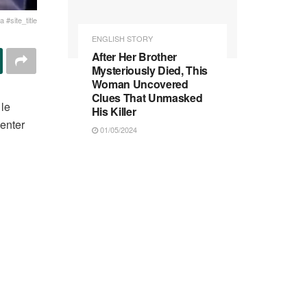
 #site_title
ENGLISH STORY
After Her Brother
Mysteriously Died, This
Woman Uncovered
Clues That Unmasked
 le
His Killer
uenter
01/05/2024