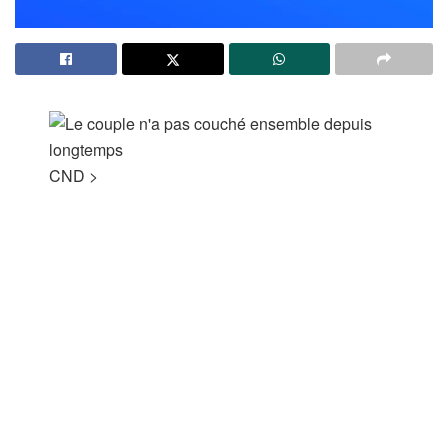
CND
>