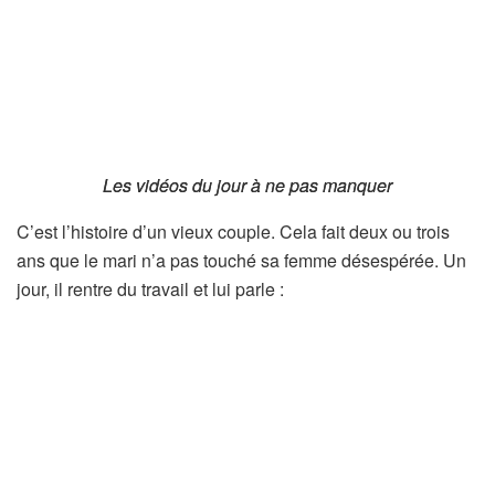
Les vidéos du jour à ne pas manquer
Les vidéos du jour à ne pas manquer
C’est l’histoire d’un vieux couple. Cela fait deux ou trois
ans que le mari n’a pas touché sa femme désespérée. Un
jour, il rentre du travail et lui parle :