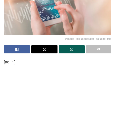
#image_title #separator_sa #site_title
[ad_1]