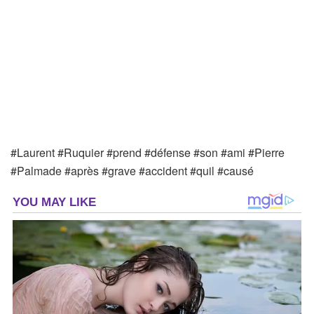
#Laurent #Ruquier #prend #défense #son #ami #Pierre
#Palmade #après #grave #accident #quil #causé