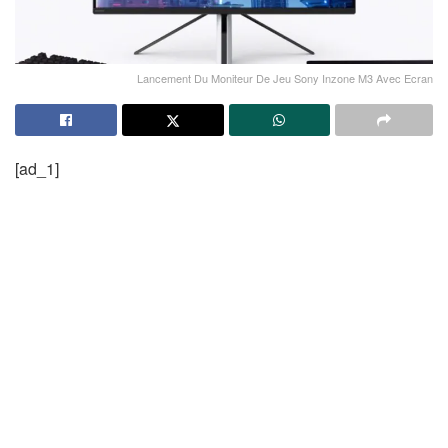
Lancement Du Moniteur De Jeu Sony Inzone M3 Avec Ecran
[ad_1]