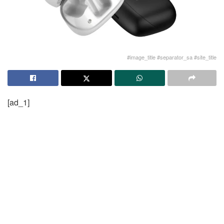
#image_title #separator_sa #site_title
[ad_1]