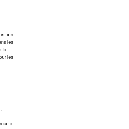
pas non
ans les
à la
our les
,
ence à