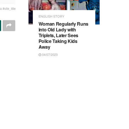
 #site_title
ENGLISH STORY
Woman Regularly Runs
into Old Lady with
Triplets, Later Sees
Police Taking Kids
Away
04/07/2023