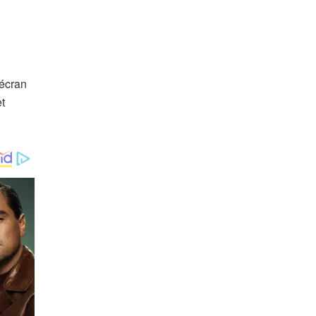
 écran
t