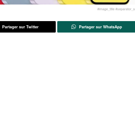
#image_title #separator_sa
Partager sur Twitter
Partager sur WhatsApp