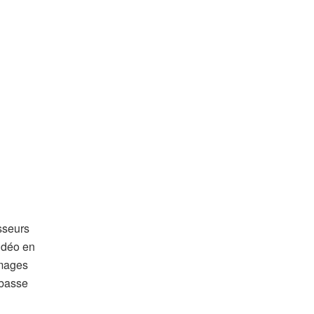
sseurs
vidéo en
images
 basse