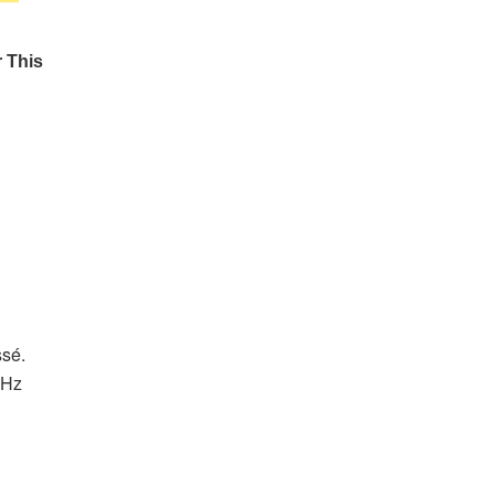
ssé.
 Hz