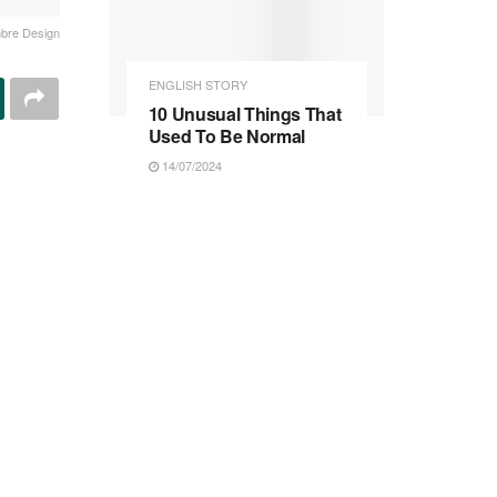
bre Design
ENGLISH STORY
10 Unusual Things That
Used To Be Normal
14/07/2024