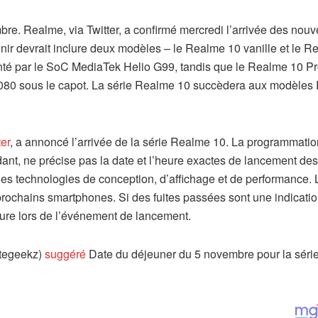
re. Realme, via Twitter, a confirmé mercredi l’arrivée des nou
r devrait inclure deux modèles – le Realme 10 vanille et le R
enté par le SoC MediaTek Helio G99, tandis que le Realme 10 Pr
080 sous le capot. La série Realme 10 succèdera aux modèles
er
, a annoncé l’arrivée de la série Realme 10. La programmatio
t, ne précise pas la date et l’heure exactes de lancement des
les technologies de conception, d’affichage et de performance. 
prochains smartphones. Si des fuites passées sont une indicatio
ure lors de l’événement de lancement.
ategeekz)
suggéré
Date du déjeuner du 5 novembre pour la séri