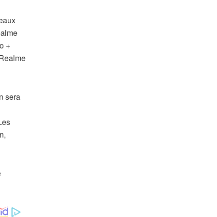
veaux
ealme
o +
 Realme
n sera
Les
n,
e