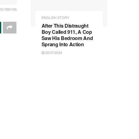
33c192e1bb
ENGLISH STORY
After This Distraught
Boy Called 911, A Cop
Saw His Bedroom And
Sprang Into Action
02/07/2024