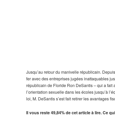
n
o
s
a
b
o
n
n
é
s
Jusqu’au retour du manivelle républicain. Depuis 
fer avec des entreprises jugées inattaquables j
républicain de Floride Ron DeSantis – qui a fait a
l’orientation sexuelle dans les écoles jusqu’à l’é
loi, M. DeSantis s’est fait retirer les avantages fi
Il vous reste 49,84% de cet article à lire. Ce q