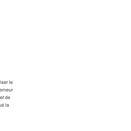
iser le
verneur
 et de
ué la