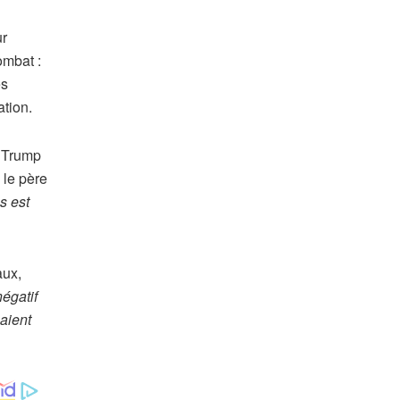
ur
ombat :
és
ation.
d Trump
 le père
s est
aux,
négatif
saient