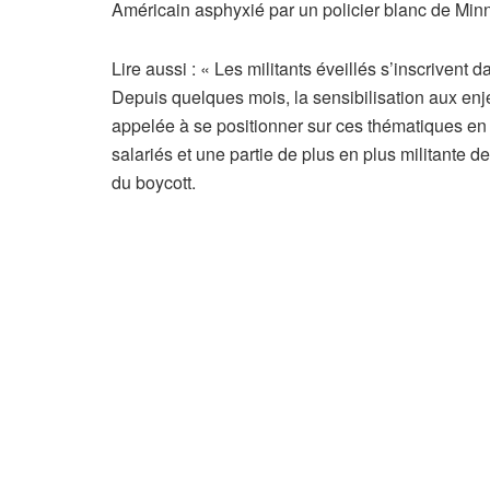
Américain asphyxié par un policier blanc de Min
A
Lire aussi :
« Les militants éveillés s’inscrivent 
r
Depuis quelques mois, la sensibilisation aux enjeu
t
appelée à se positionner sur ces thématiques en
i
salariés et une partie de plus en plus militante de
c
du boycott.
l
e
r
é
s
e
r
v
é
à