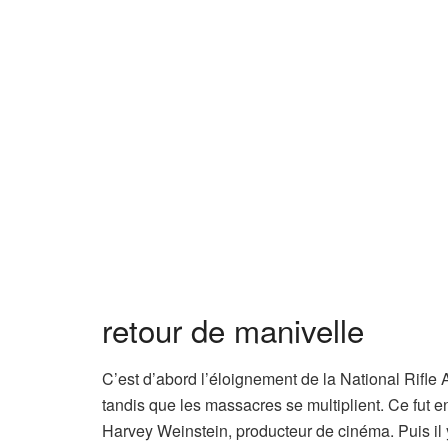
à
n
o
s
a
b
o
n
n
é
s
retour de manivelle
C’est d’abord l’éloignement de la National Rifle A
tandis que les massacres se multiplient. Ce fut e
Harvey Weinstein, producteur de cinéma. Puis il