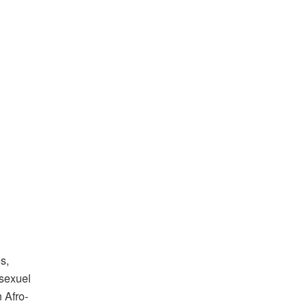
s,
 sexuel
 Afro-