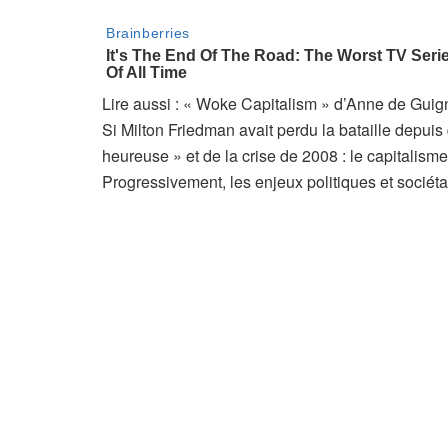
A
Lire aussi :
« Woke Capitalism » d’Anne de Guigné
r
Si Milton Friedman avait perdu la bataille depuis 
t
heureuse » et de la crise de 2008 : le capitalisme 
i
Progressivement, les enjeux politiques et sociét
c
l
e
r
é
s
e
r
v
é