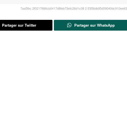
7aa5fbc 2f0217686cb0417d8feb73efc26d1c08 2 E956db95d59040dc910ee6
Partager sur Twitter
Partager sur WhatsApp