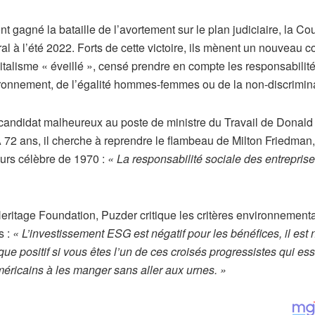
 gagné la bataille de l’avortement sur le plan judiciaire, la Co
al à l’été 2022. Forts de cette victoire, ils mènent un nouveau c
capitalisme « éveillé », censé prendre en compte les responsabilit
nvironnement, de l’égalité hommes-femmes ou de la non-discrimin
 candidat malheureux au poste de ministre du Travail de Donal
 72 ans, il cherche à reprendre le flambeau de Milton Friedman,
ours célèbre de 1970 :
« La responsabilité sociale des entreprise
eritage Foundation, Puzder critique les critères environnement
 :
« L’investissement ESG est négatif pour les bénéfices, il est 
ue positif si vous êtes l’un de ces croisés progressistes qui es
méricains à les manger sans aller aux urnes. »