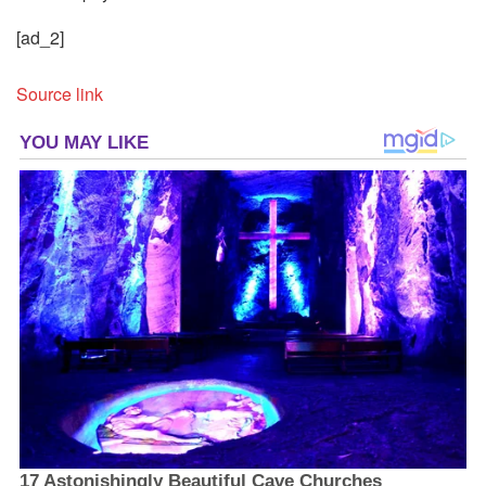
[ad_2]
Source link