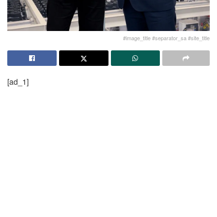
#image_title #separator_sa #site_title
[ad_1]