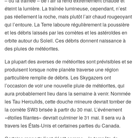
– ou la traînée – de l’air la rend extrêmement chaude et
éteint la lumière. La traînée lumineuse, cependant, n’est
pas réellement la roche, mais plutôt l’air chaud rougeoyant
qui l’entoure. La Terre laboure régulièrement la poussière
et les débris laissés par les comètes et les astéroïdes en
orbite autour du Soleil. Ces débris donnent naissance à
des pluies de météorites.
La plupart des averses de météorites sont prévisibles et se
produisent lorsque notre planète traverse une région
particulière remplie de débris. Les Skygazers ont
l’occasion de voir une nouvelle pluie de météorites, qui
aura probablement lieu dans la semaine à venir. Nommée
les Tau Herculids, cette douche mineure devrait tomber de
la comète SW3 brisée à partir du 30 mai. L’événement
«étoiles filantes» devrait culminer le 31 mai. Il sera vu à
travers les États-Unis et certaines parties du Canada.