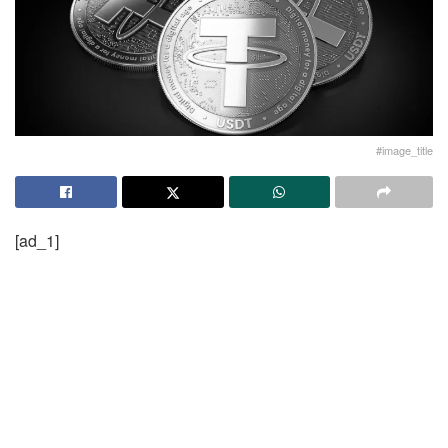
#image_title
[ad_1]