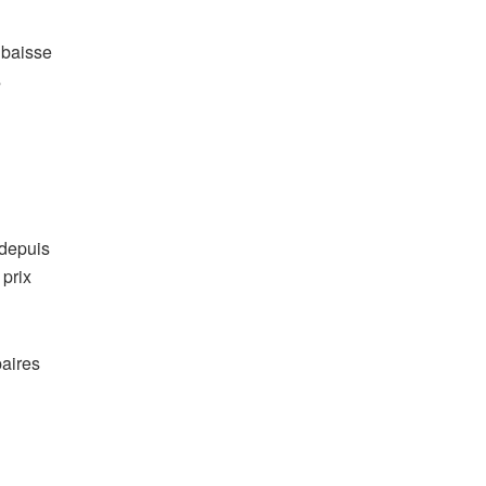
 baisse
s
 depuis
 prix
paires