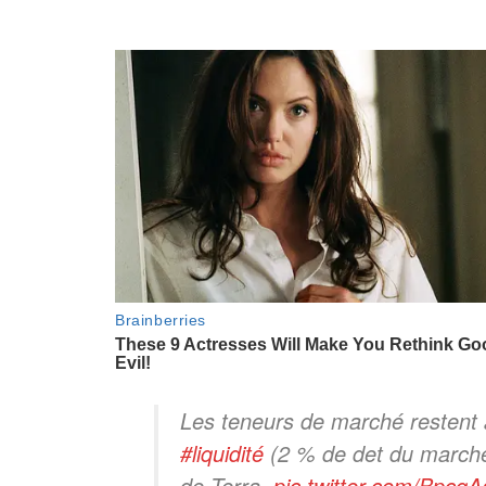
Les teneurs de marché restent
#liquidité
(2 % de det du marché)
de Terra.
pic.twitter.com/BpcqA