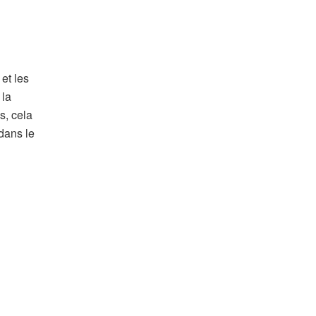
et les
 la
s, cela
dans le