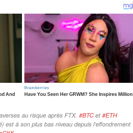
 averses au risque après FTX.
#BTC
et
#ETH
 est à son plus bas niveau depuis l’effondrement
aCItX