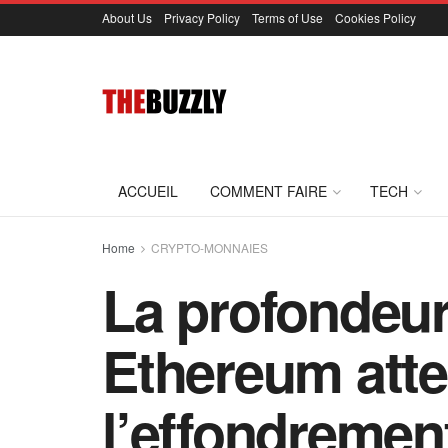
About Us
Privacy Policy
Terms of Use
Cookies Policy
ACCUEIL
COMMENT FAIRE
TECH
Home
CRYPTO-MONNAIES
La profondeur
Ethereum atte
l’effondremen