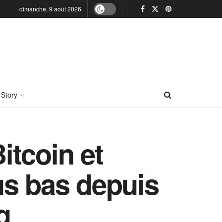
dimanche, 9 août 2026
 Story
itcoin et
us bas depuis
g