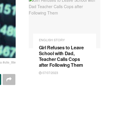
ENGLISH STORY
Girl Refuses to Leave
School with Dad,
Teacher Calls Cops
 #site_title
after Following Them
07/07/2023