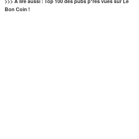
>>> A lire aussi : Top 100 des pubs p*res vues sur Le
Bon Coin !