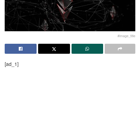
#image_title
[ad_1]