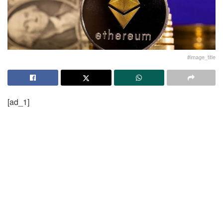
#image_title
[ad_1]