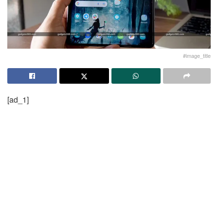
#image_title
[ad_1]