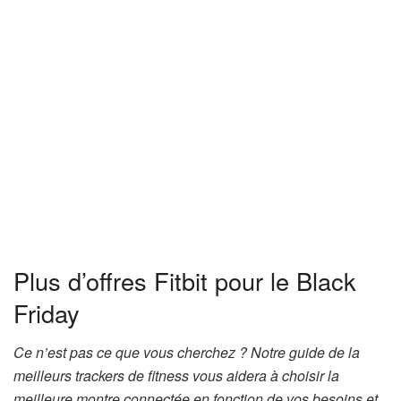
Plus d’offres Fitbit pour le Black
Friday
Ce n’est pas ce que vous cherchez ? Notre guide de la
(
meilleurs trackers de fitness
vous aidera à choisir la
s
meilleure montre connectée en fonction de vos besoins et