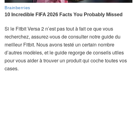
Si le Fitbit Versa 2 n’est pas tout à fait ce que vous
recherchez, assurez-vous de consulter notre guide du
(
meilleur Fitbit
. Nous avons testé un certain nombre
s
d’autres modèles, et le guide regorge de conseils utiles
’
pour vous aider à trouver un produit qui coche toutes vos
o
cases.
u
v
r
e
d
a
n
s