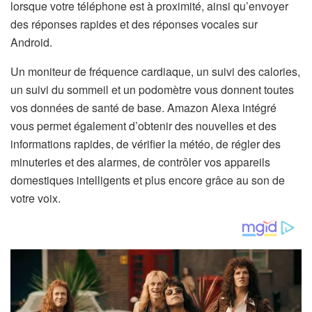
a
lorsque votre téléphone est à proximité, ainsi qu’envoyer
o
n
des réponses rapides et des réponses vocales sur
u
s
Android.
v
u
e
Un moniteur de fréquence cardiaque, un suivi des calories,
n
l
un suivi du sommeil et un podomètre vous donnent toutes
n
o
vos données de santé de base. Amazon Alexa intégré
o
n
vous permet également d’obtenir des nouvelles et des
u
g
informations rapides, de vérifier la météo, de régler des
v
l
minuteries et des alarmes, de contrôler vos appareils
e
e
domestiques intelligents et plus encore grâce au son de
l
t
votre voix.
o
)
n
g
l
e
t