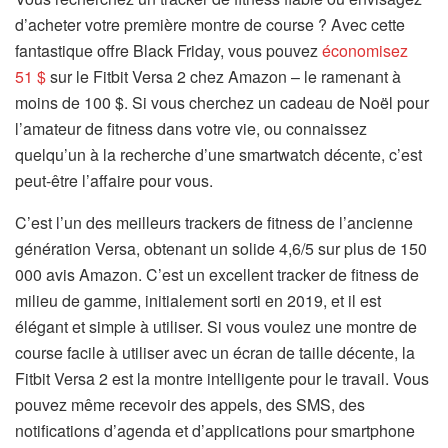
d’acheter votre première montre de course ? Avec cette
fantastique offre Black Friday, vous pouvez
économisez
(
51 $
sur le Fitbit Versa 2 chez Amazon – le ramenant à
s
moins de 100 $. Si vous cherchez un cadeau de Noël pour
’
l’amateur de fitness dans votre vie, ou connaissez
o
quelqu’un à la recherche d’une smartwatch décente, c’est
u
peut-être l’affaire pour vous.
v
(
C’est l’un des meilleurs trackers de fitness
de l’ancienne
r
s
génération Versa, obtenant un solide 4,6/5 sur plus de 150
e
’
000 avis Amazon. C’est un excellent tracker de fitness de
d
o
milieu de gamme, initialement sorti en 2019, et il est
a
u
élégant et simple à utiliser. Si vous voulez une montre de
n
v
course facile à utiliser avec un écran de taille décente, la
s
r
Fitbit Versa 2 est la montre intelligente pour le travail. Vous
u
e
pouvez même recevoir des appels, des SMS, des
n
d
notifications d’agenda et d’applications pour smartphone
n